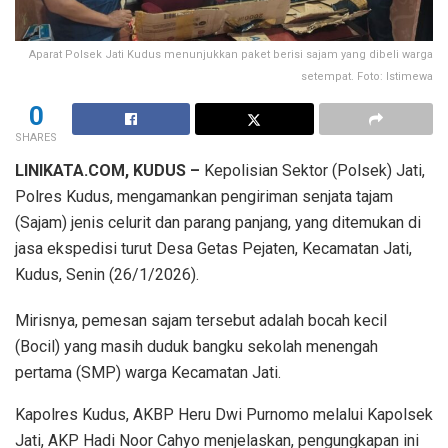
Aparat Polsek Jati Kudus menunjukkan paket berisi sajam yang dibeli warga
setempat. Foto: Istimewa
0
SHARES
LINIKATA.COM, KUDUS –
Kepolisian Sektor (Polsek) Jati,
Polres Kudus, mengamankan pengiriman senjata tajam
(Sajam) jenis celurit dan parang panjang, yang ditemukan di
jasa ekspedisi turut Desa Getas Pejaten, Kecamatan Jati,
Kudus, Senin (26/1/2026).
Mirisnya, pemesan sajam tersebut adalah bocah kecil
(Bocil) yang masih duduk bangku sekolah menengah
pertama (SMP) warga Kecamatan Jati.
Kapolres Kudus, AKBP Heru Dwi Purnomo melalui Kapolsek
Jati, AKP Hadi Noor Cahyo menjelaskan, pengungkapan ini