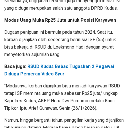
Menariknya, unggahan tersebut juga menyenggol inisial “M”
yang diduga merupakan salah satu anggota DPRD Kudus.
Modus Uang Muka Rp25 Juta untuk Posisi Karyawan
Dugaan penipuan ini bermula pada tahun 2024. Saat itu,
korban dijanjikan oleh seseorang berinisial SF (55) untuk
bisa bekerja di RSUD dr. Loekmono Hadi dengan syarat
menyetorkan sejumlah uang.
Baca juga:
RSUD Kudus Bebas Tugaskan 2 Pegawai
Diduga Pemeran Video Syur
‘’Modusnya, korban dijanjikan bisa menjadi karyawan RSUD,
tetapi SF meminta uang muka sebesar Rp25 juta,’’ ungkap
Kapolres Kudus, AKBP Heru Dwi Purnomo melalui Kanit
Tipikor, Iptu Arief Gunawan, Senin (26/1/2026).
Namun, hingga berganti tahun, panggilan kerja yang dijanjikan
tak kunjung datang. Merasa hanya diberi harapan palsu, UA