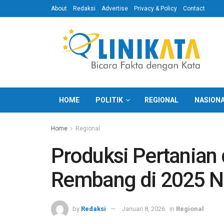
About
Redaksi
Advertise
Privacy & Policy
Contact
HOME
POLITIK
REGIONAL
NASION
Home
Regional
Produksi Pertanian 
Rembang di 2025 Na
by
Redaksi
Januari 8, 2026
in
Regional