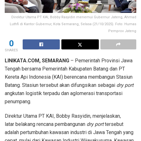
Direktur Utama PT KAI, Bobby Rasyidin menemui Gubernur Jateng, Ahmad
Luthfi di Kantor Gubernur, Kota Semarang, Selasa (21/10/2025). Foto: Humas
Pemprov Jateng
0
SHARES
LINIKATA.COM, SEMARANG
– Pemerintah Provinsi Jawa
Tengah bersama Pemerintah Kabupaten Batang dan PT
Kereta Api Indonesia (KAI) berencana membangun Stasiun
Batang. Stasiun tersebut akan difungsikan sebagai
dry port
angkutan logistik terpadu dan aglomerasi transportasi
penumpang.
Direktur Utama PT KAI, Bobby Rasyidin, menjelaskan,
latar belakang rencana pembangunan
dry port
tersebut
adalah pertumbuhan kawasan industri di Jawa Tengah yang
cepat, mulai dari Kawasan Industri Wijayakusuma, Kawasan