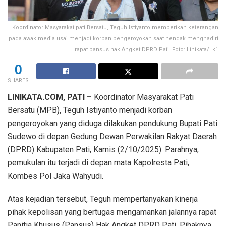
Koordinator Masyarakat pati Bersatu, Teguh Istiyanto memberikan keterangan
pada awak media usai menjadi korban pengeroyokan saat hendak menghadiri
rapat pansus hak Angket DPRD Pati. Foto: Linikata/Lk1
0
SHARES
LINIKATA.COM, PATI –
Koordinator Masyarakat Pati
Bersatu (MPB), Teguh Istiyanto menjadi korban
pengeroyokan yang diduga dilakukan pendukung Bupati Pati
Sudewo di depan Gedung Dewan Perwakilan Rakyat Daerah
(DPRD) Kabupaten Pati, Kamis (2/10/2025). Parahnya,
pemukulan itu terjadi di depan mata Kapolresta Pati,
Kombes Pol Jaka Wahyudi.
Atas kejadian tersebut, Teguh mempertanyakan kinerja
pihak kepolisan yang bertugas mengamankan jalannya rapat
Panitia Khusus (Pansus) Hak Angket DPRD Pati. Pihaknya