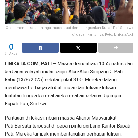
Orator membakar semangat massa saat demo lengserkan Bupati Pati Sudewo
di deoan kantornya. Foto: Linikata/Lk1
0
SHARES
LINIKATA.COM, PATI –
Massa demontrasi 13 Agustus dari
berbagai wilayah mulai banjiri Alun-Alun Simpang 5 Pati,
Rabu (13/8/2025) sekitar pukul 8.00. Mereka datang
membawa berbagai atribut, mulai dari tulisan-tulisan
tuntutan hingga keresahan-keresahan selama dipimpin
Bupati Pati, Sudewo.
Pantauan di lokasi, ribuan massa Aliansi Masyarakat
Pati Bersatu terpusat di depan pintu gerbang Kantor Bupati
Pati. Mereka tampak membentangkan berbagai tulisan,