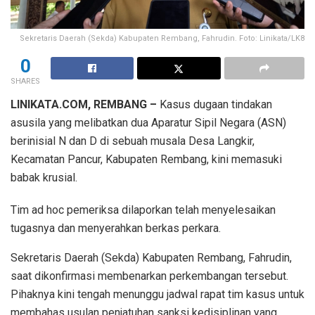
Sekretaris Daerah (Sekda) Kabupaten Rembang, Fahrudin. Foto: Linikata/LK8
0
SHARES
LINIKATA.COM, REMBANG –
Kasus dugaan tindakan
asusila yang melibatkan dua Aparatur Sipil Negara (ASN)
berinisial N dan D di sebuah musala Desa Langkir,
Kecamatan Pancur, Kabupaten Rembang, kini memasuki
babak krusial.
Tim ad hoc pemeriksa dilaporkan telah menyelesaikan
tugasnya dan menyerahkan berkas perkara.
Sekretaris Daerah (Sekda) Kabupaten Rembang, Fahrudin,
saat dikonfirmasi membenarkan perkembangan tersebut.
Pihaknya kini tengah menunggu jadwal rapat tim kasus untuk
membahas usulan penjatuhan sanksi kedisiplinan yang